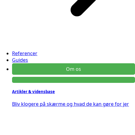
Referencer
Guides
Om os
Artikler & vidensbase
Bliv klogere på skærme og hvad de kan gøre for jer