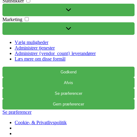
Statistikker
Marketing
Marketing
Vælg muligheder
Administrer tjenester
Administrer {vendor_count} leverandører
Læs mere om disse formål
Godkend
Afvis
Se præferencer
Gem præferencer
Se præferencer
Cookie- & Privatlivspolitik