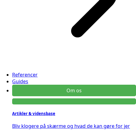
Referencer
Guides
Om os
Artikler & vidensbase
Bliv klogere på skærme og hvad de kan gøre for jer